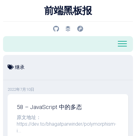
跳
前端黑板报
至
内
容
继承
2022年7月10日
58 – JavaScript 中的多态
原文地址：
https://dev.to/bhagatparwinder/polymorphism-
i...