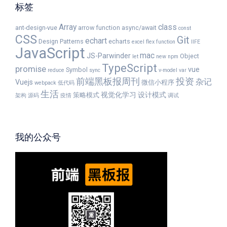
标签
Array
class
ant-design-vue
arrow function
async/await
const
CSS
Git
echart
Design Patterns
echarts
excel
flex
function
IIFE
JavaScript
mac
JS-Parwinder
Object
let
new
npm
TypeScript
promise
vue
Symbol
reduce
sync
v-model
var
前端黑板报周刊
投资
杂记
Vuejs
微信小程序
webpack
低代码
生活
视觉化学习
设计模式
策略模式
架构
源码
疫情
调试
我的公众号