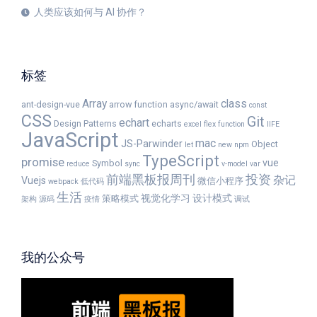
人类应该如何与 AI 协作？
标签
Array
class
ant-design-vue
arrow function
async/await
const
CSS
Git
echart
Design Patterns
echarts
excel
flex
function
IIFE
JavaScript
mac
JS-Parwinder
Object
let
new
npm
TypeScript
promise
vue
Symbol
reduce
sync
v-model
var
前端黑板报周刊
投资
杂记
Vuejs
微信小程序
webpack
低代码
生活
视觉化学习
设计模式
策略模式
架构
源码
疫情
调试
我的公众号