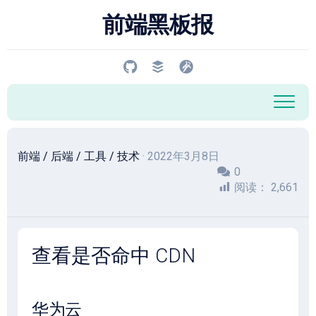
跳
前端黑板报
至
内
容
前端
/
后端
/
工具
/
技术
· 2022年3月8日
0
阅读：
2,661
查看是否命中 CDN
华为云