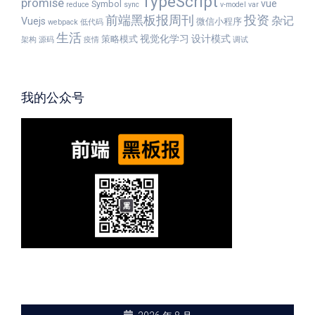
TypeScript
promise
vue
Symbol
reduce
sync
v-model
var
前端黑板报周刊
投资
杂记
Vuejs
微信小程序
webpack
低代码
生活
视觉化学习
设计模式
策略模式
架构
源码
疫情
调试
我的公众号