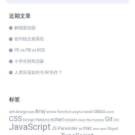
近期文章
解锁新技能
双均线交易系统
PE vs PB vs ROE
小学生财商启蒙
人类应该如何与 AI 协作？
标签
Array
class
ant-design-vue
arrow function
async/await
const
CSS
Git
echart
Design Patterns
echarts
excel
flex
function
IIFE
JavaScript
mac
JS-Parwinder
Object
let
new
npm