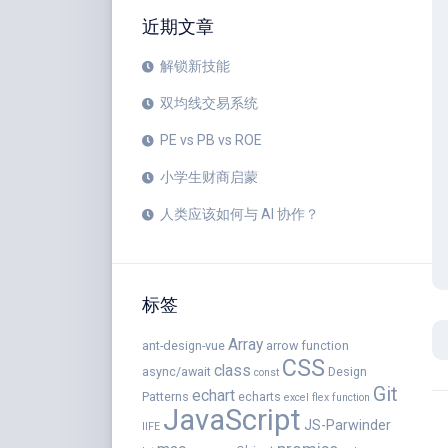
近期文章
解锁新技能
双均线交易系统
PE vs PB vs ROE
小学生财商启蒙
人类应该如何与 AI 协作？
标签
Array
ant-design-vue
arrow function
CSS
class
async/await
Design
const
Git
echart
Patterns
echarts
excel
flex
function
JavaScript
JS-Parwinder
IIFE