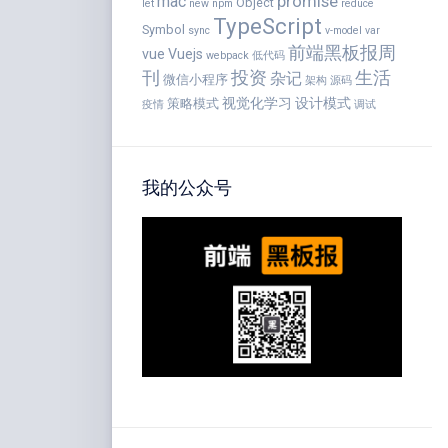
promise
mac
Object
let
new
npm
reduce
TypeScript
Symbol
sync
v-model
var
前端黑板报周
vue
Vuejs
webpack
低代码
刊
投资
生活
杂记
微信小程序
架构
源码
视觉化学习
设计模式
策略模式
疫情
调试
我的公众号