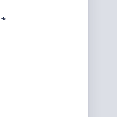
家
桶
。
Qwerty-
计
Alx
.
Learner
画
板
JS-
Version
文
转
图
背
景
移
除
白
噪