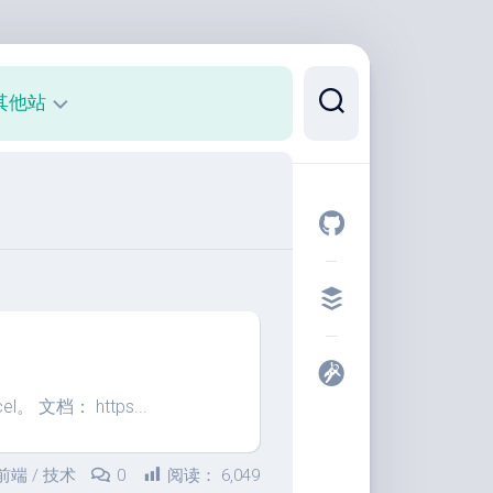
其他站
正
则
可
视
化
代
码
片
段
l。 文档： https...
开
发
者
前端
/
技术
0
阅读：
6,049
工