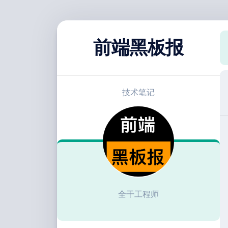
跳
至
前端黑板报
内
容
技术笔记
全干工程师